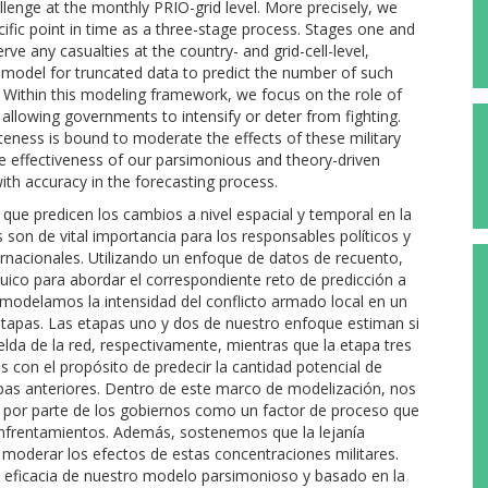
lenge at the monthly PRIO-grid level. More precisely, we
cific point in time as a three-stage process. Stages one and
e any casualties at the country- and grid-cell-level,
n model for truncated data to predict the number of such
. Within this modeling framework, we focus on the role of
llowing governments to intensify or deter from fighting.
teness is bound to moderate the effects of these military
e effectiveness of our parsimonious and theory-driven
th accuracy in the forecasting process.
 que predicen los cambios a nivel espacial y temporal en la
s son de vital importancia para los responsables políticos y
nacionales. Utilizando un enfoque de datos de recuento,
ico para abordar el correspondiente reto de predicción a
odelamos la intensidad del conflicto armado local en un
pas. Las etapas uno y dos de nuestro enfoque estiman si
elda de la red, respectivamente, mientras que la etapa tres
 con el propósito de predecir la cantidad potencial de
apas anteriores. Dentro de este marco de modelización, nos
 por parte de los gobiernos como un factor de proceso que
 enfrentamientos. Además, sostenemos que la lejanía
a moderar los efectos de estas concentraciones militares.
a eficacia de nuestro modelo parsimonioso y basado en la