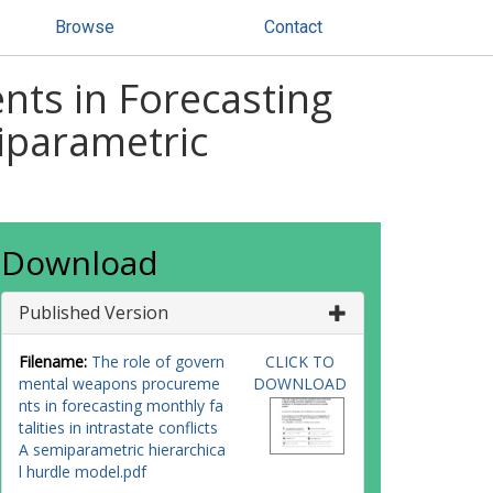
Browse
Contact
ts in Forecasting
miparametric
Download
Published Version
Filename:
The role of govern
CLICK TO
mental weapons procureme
DOWNLOAD
nts in forecasting monthly fa
talities in intrastate conflicts
A semiparametric hierarchica
l hurdle model.pdf