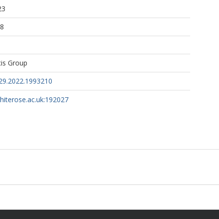
23
08
cis Group
29.2022.1993210
whiterose.ac.uk:192027