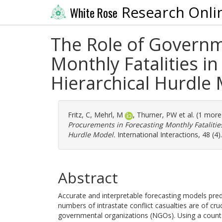
Research Onli
White Rose
The Role of Govern
Monthly Fatalities in
Hierarchical Hurdle
Fritz, C
,
Mehrl, M
,
Thurner, PW
et al. (1 mor
Procurements in Forecasting Monthly Fatalities
Hurdle Model.
International Interactions, 48 (4
Abstract
Accurate and interpretable forecasting models predi
numbers of intrastate conflict casualties are of cr
governmental organizations (NGOs). Using a count 