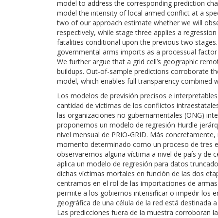
model to address the corresponding prediction chal
model the intensity of local armed conflict at a spe
two of our approach estimate whether we will observ
respectively, while stage three applies a regressio
fatalities conditional upon the previous two stages
governmental arms imports as a processual factor a
We further argue that a grid cell’s geographic remo
buildups. Out-of-sample predictions corroborate th
model, which enables full transparency combined wi
Los modelos de previsión precisos e interpretables
cantidad de víctimas de los conflictos intraestatale
las organizaciones no gubernamentales (ONG) inter
proponemos un modelo de regresión Hurdle jerárqu
nivel mensual de PRIO-GRID. Más concretamente, m
momento determinado como un proceso de tres eta
observaremos alguna víctima a nivel de país y de c
aplica un modelo de regresión para datos truncados
dichas víctimas mortales en función de las dos et
centramos en el rol de las importaciones de armas
permite a los gobiernos intensificar o impedir los
geográfica de una célula de la red está destinada 
Las predicciones fuera de la muestra corroboran l