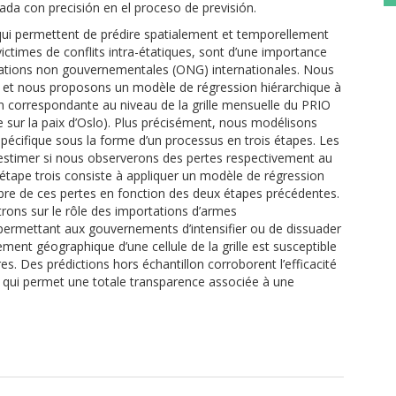
ada con precisión en el proceso de previsión.
 qui permettent de prédire spatialement et temporellement
ctimes de conflits intra-étatiques, sont d’une importance
nizations non gouvernementales (ONG) internationales. Nous
t nous proposons un modèle de régression hiérarchique à
ion correspondante au niveau de la grille mensuelle du PRIO
he sur la paix d’Oslo). Plus précisément, nous modélisons
spécifique sous la forme d’un processus en trois étapes. Les
estimer si nous observerons des pertes respectivement au
 l’étape trois consiste à appliquer un modèle de régression
bre de ces pertes en fonction des deux étapes précédentes.
ons sur le rôle des importations d’armes
permettant aux gouvernements d’intensifier ou de dissuader
ent géographique d’une cellule de la grille est susceptible
s. Des prédictions hors échantillon corroborent l’efficacité
 qui permet une totale transparence associée à une