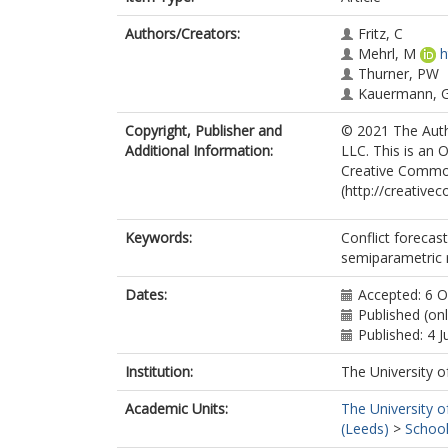
Authors/Creators:
Fritz, C
Mehrl, M
h
Thurner, PW
Kauermann, 
Copyright, Publisher and
© 2021 The Autho
Additional Information:
LLC. This is an 
Creative Commo
(http://creative
Keywords:
Conflict forecast
semiparametric 
Dates:
Accepted: 6 
Published (on
Published: 4 J
Institution:
The University o
Academic Units:
The University o
(Leeds)
>
School