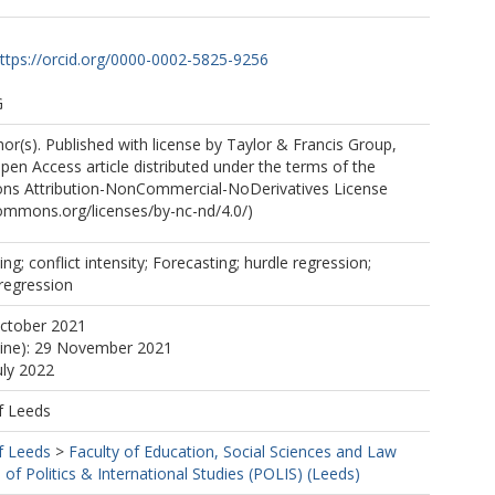
ttps://orcid.org/0000-0002-5825-9256
G
r(s). Published with license by Taylor & Francis Group,
Open Access article distributed under the terms of the
ns Attribution-NonCommercial-NoDerivatives License
commons.org/licenses/by-nc-nd/4.0/)
ing; conflict intensity; Forecasting; hurdle regression;
regression
October 2021
line): 29 November 2021
uly 2022
f Leeds
f Leeds
>
Faculty of Education, Social Sciences and Law
 of Politics & International Studies (POLIS) (Leeds)