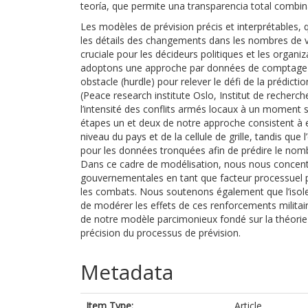
teoría, que permite una transparencia total combin
Les modèles de prévision précis et interprétables,
les détails des changements dans les nombres de vi
cruciale pour les décideurs politiques et les orga
adoptons une approche par données de comptage e
obstacle (hurdle) pour relever le défi de la prédict
(Peace research institute Oslo, Institut de recherc
l’intensité des conflits armés locaux à un moment 
étapes un et deux de notre approche consistent à 
niveau du pays et de la cellule de grille, tandis que
pour les données tronquées afin de prédire le nom
Dans ce cadre de modélisation, nous nous concentr
gouvernementales en tant que facteur processuel 
les combats. Nous soutenons également que l’isolem
de modérer les effets de ces renforcements militaire
de notre modèle parcimonieux fondé sur la théorie
précision du processus de prévision.
Metadata
Item Type:
Article