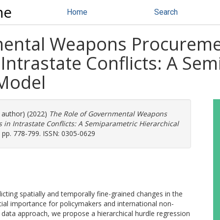
ne
Home
Search
mental Weapons Procuremen
 Intrastate Conflicts: A Se
 Model
e author) (2022)
The Role of Governmental Weapons
 in Intrastate Conflicts: A Semiparametric Hierarchical
). pp. 778-799. ISSN: 0305-0629
cting spatially and temporally fine-grained changes in the
ucial importance for policymakers and international non-
data approach, we propose a hierarchical hurdle regression